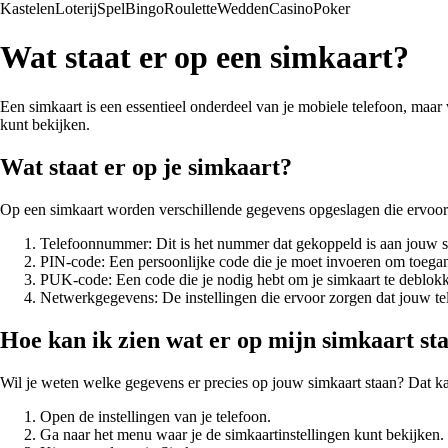
Kastelen
Loterij
Spel
Bingo
Roulette
Wedden
Casino
Poker
Wat staat er op een simkaart?
Een simkaart is een essentieel onderdeel van je mobiele telefoon, maar w
kunt bekijken.
Wat staat er op je simkaart?
Op een simkaart worden verschillende gegevens opgeslagen die ervoor z
Telefoonnummer: Dit is het nummer dat gekoppeld is aan jouw 
PIN-code: Een persoonlijke code die je moet invoeren om toegang 
PUK-code: Een code die je nodig hebt om je simkaart te deblok
Netwerkgegevens: De instellingen die ervoor zorgen dat jouw te
Hoe kan ik zien wat er op mijn simkaart st
Wil je weten welke gegevens er precies op jouw simkaart staan? Dat k
Open de instellingen van je telefoon.
Ga naar het menu waar je de simkaartinstellingen kunt bekijken.