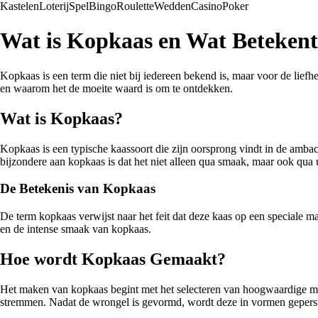
Kastelen
Loterij
Spel
Bingo
Roulette
Wedden
Casino
Poker
Wat is Kopkaas en Wat Betekent
Kopkaas is een term die niet bij iedereen bekend is, maar voor de liefh
en waarom het de moeite waard is om te ontdekken.
Wat is Kopkaas?
Kopkaas is een typische kaassoort die zijn oorsprong vindt in de ambach
bijzondere aan kopkaas is dat het niet alleen qua smaak, maar ook qua u
De Betekenis van Kopkaas
De term kopkaas verwijst naar het feit dat deze kaas op een speciale ma
en de intense smaak van kopkaas.
Hoe wordt Kopkaas Gemaakt?
Het maken van kopkaas begint met het selecteren van hoogwaardige m
stremmen. Nadat de wrongel is gevormd, wordt deze in vormen gepers