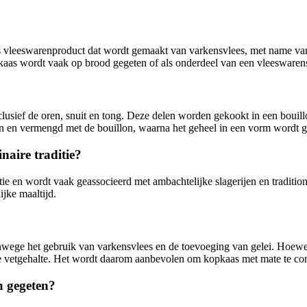
s vleeswarenproduct dat wordt gemaakt van varkensvlees, met name van
opkaas wordt vaak op brood gegeten of als onderdeel van een vleeswaren
usief de oren, snuit en tong. Deze delen worden gekookt in een bouill
 en vermengd met de bouillon, waarna het geheel in een vorm wordt ge
naire traditie?
tie en wordt vaak geassocieerd met ambachtelijke slagerijen en traditi
ijke maaltijd.
vanwege het gebruik van varkensvlees en de toevoeging van gelei. Hoewe
vetgehalte. Het wordt daarom aanbevolen om kopkaas met mate te cons
n gegeten?