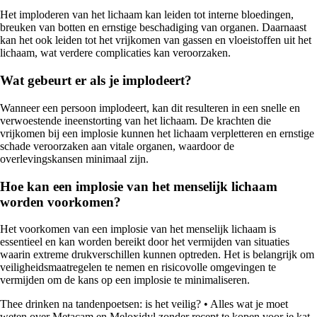
Het imploderen van het lichaam kan leiden tot interne bloedingen,
breuken van botten en ernstige beschadiging van organen. Daarnaast
kan het ook leiden tot het vrijkomen van gassen en vloeistoffen uit het
lichaam, wat verdere complicaties kan veroorzaken.
Wat gebeurt er als je implodeert?
Wanneer een persoon implodeert, kan dit resulteren in een snelle en
verwoestende ineenstorting van het lichaam. De krachten die
vrijkomen bij een implosie kunnen het lichaam verpletteren en ernstige
schade veroorzaken aan vitale organen, waardoor de
overlevingskansen minimaal zijn.
Hoe kan een implosie van het menselijk lichaam
worden voorkomen?
Het voorkomen van een implosie van het menselijk lichaam is
essentieel en kan worden bereikt door het vermijden van situaties
waarin extreme drukverschillen kunnen optreden. Het is belangrijk om
veiligheidsmaatregelen te nemen en risicovolle omgevingen te
vermijden om de kans op een implosie te minimaliseren.
Thee drinken na tandenpoetsen: is het veilig?
•
Alles wat je moet
weten over Metacam en Meloxidyl zonder recept te kopen voor je kat