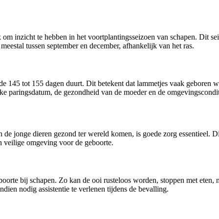
om inzicht te hebben in het voortplantingsseizoen van schapen. Dit sei
t, meestal tussen september en december, afhankelijk van het ras.
de 145 tot 155 dagen duurt. Dit betekent dat lammetjes vaak geboren wo
fieke paringsdatum, de gezondheid van de moeder en de omgevingscondit
n de jonge dieren gezond ter wereld komen, is goede zorg essentieel. D
en veilige omgeving voor de geboorte.
oorte bij schapen. Zo kan de ooi rusteloos worden, stoppen met eten, n
ien nodig assistentie te verlenen tijdens de bevalling.