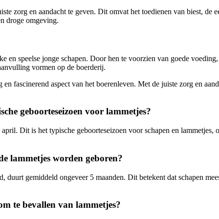
ste zorg en aandacht te geven. Dit omvat het toedienen van biest, de ee
en droge omgeving.
erke en speelse jonge schapen. Door hen te voorzien van goede voedin
aanvulling vormen op de boerderij.
ig en fascinerend aspect van het boerenleven. Met de juiste zorg en a
sche geboorteseizoen voor lammetjes?
n april. Dit is het typische geboorteseizoen voor schapen en lammetj
 de lammetjes worden geboren?
, duurt gemiddeld ongeveer 5 maanden. Dit betekent dat schapen mees
 om te bevallen van lammetjes?