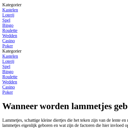
Kategorier
Kastelen
Loterij
Spel
Bingo
Roulette
Wedden
Casino
Poker
Kategorier
Kastelen
Loterij
Spel
Bingo
Roulette
Wedden
Casino
Poker
Wanneer worden lammetjes geb
Lammetjes, schattige kleine diertjes die het teken zijn van de lente
lammetjes eigenlijk geboren en wat zijn de factoren die hier invloed 