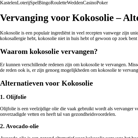
Kastelen
Loterij
Spel
Bingo
Roulette
Wedden
Casino
Poker
Vervanging voor Kokosolie – Alt
Kokosolie is een populair ingrediënt in veel recepten vanwege zijn uni
kokosallergie hebt, kokosolie niet in huis hebt of gewoon op zoek bent n
Waarom kokosolie vervangen?
Er kunnen verschillende redenen zijn om kokosolie te vervangen. Missc
de reden ook is, er zijn genoeg mogelijkheden om kokosolie te vervan
Alternatieven voor Kokosolie
1. Olijfolie
Olijfolie is een veelzijdige olie die vaak gebruikt wordt als vervanger
onverzadigde vetten en heeft tal van gezondheidsvoordelen.
2. Avocado-olie