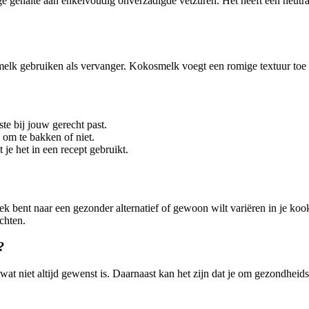
ge gehalte aan enkelvoudig onverzadigde vetzuren. Het heeft een neutr
elk gebruiken als vervanger. Kokosmelk voegt een romige textuur toe aa
te bij jouw gerecht past.
 om te bakken of niet.
je het in een recept gebruikt.
oek bent naar een gezonder alternatief of gewoon wilt variëren in je ko
chten.
?
t niet altijd gewenst is. Daarnaast kan het zijn dat je om gezondheidsr