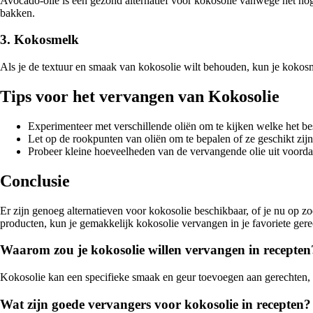
Avocado-olie is een gezond alternatief voor kokosolie vanwege het ho
bakken.
3. Kokosmelk
Als je de textuur en smaak van kokosolie wilt behouden, kun je kokosm
Tips voor het vervangen van Kokosolie
Experimenteer met verschillende oliën om te kijken welke het bes
Let op de rookpunten van oliën om te bepalen of ze geschikt zijn
Probeer kleine hoeveelheden van de vervangende olie uit voordat 
Conclusie
Er zijn genoeg alternatieven voor kokosolie beschikbaar, of je nu op z
producten, kun je gemakkelijk kokosolie vervangen in je favoriete gere
Waarom zou je kokosolie willen vervangen in recepten
Kokosolie kan een specifieke smaak en geur toevoegen aan gerechten, wa
Wat zijn goede vervangers voor kokosolie in recepten?