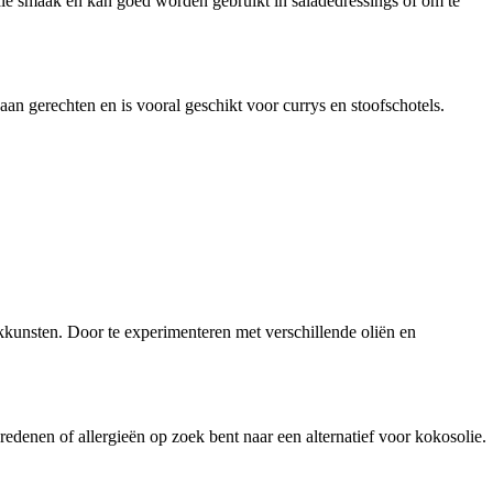
ale smaak en kan goed worden gebruikt in saladedressings of om te
n gerechten en is vooral geschikt voor currys en stoofschotels.
okkunsten. Door te experimenteren met verschillende oliën en
edenen of allergieën op zoek bent naar een alternatief voor kokosolie.