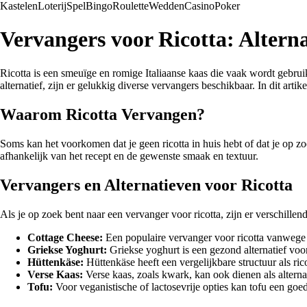
Kastelen
Loterij
Spel
Bingo
Roulette
Wedden
Casino
Poker
Vervangers voor Ricotta: Alterna
Ricotta is een smeuïge en romige Italiaanse kaas die vaak wordt gebruik
alternatief, zijn er gelukkig diverse vervangers beschikbaar. In dit art
Waarom Ricotta Vervangen?
Soms kan het voorkomen dat je geen ricotta in huis hebt of dat je op zo
afhankelijk van het recept en de gewenste smaak en textuur.
Vervangers en Alternatieven voor Ricotta
Als je op zoek bent naar een vervanger voor ricotta, zijn er verschillend
Cottage Cheese:
Een populaire vervanger voor ricotta vanwege d
Griekse Yoghurt:
Griekse yoghurt is een gezond alternatief voo
Hüttenkäse:
Hüttenkäse heeft een vergelijkbare structuur als ric
Verse Kaas:
Verse kaas, zoals kwark, kan ook dienen als alternat
Tofu:
Voor veganistische of lactosevrije opties kan tofu een goe