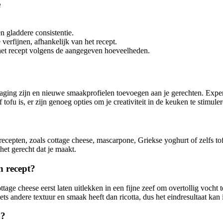
e
n gladdere consistentie.
verfijnen, afhankelijk van het recept.
 het recept volgens de aangegeven hoeveelheden.
daging zijn en nieuwe smaakprofielen toevoegen aan je gerechten. Expe
ofu is, er zijn genoeg opties om je creativiteit in de keuken te stimule
n recepten, zoals cottage cheese, mascarpone, Griekse yoghurt of zelfs t
het gerecht dat je maakt.
n recept?
ottage cheese eerst laten uitlekken in een fijne zeef om overtollig vocht
ts andere textuur en smaak heeft dan ricotta, dus het eindresultaat kan i
n?