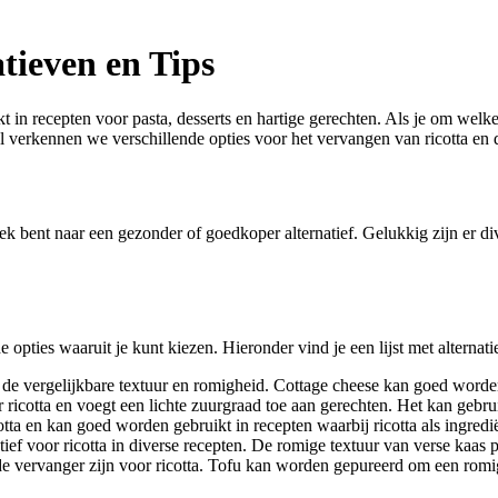
tieven en Tips
t in recepten voor pasta, desserts en hartige gerechten. Als je om welk
ikel verkennen we verschillende opties voor het vervangen van ricotta en
ek bent naar een gezonder of goedkoper alternatief. Gelukkig zijn er di
e opties waaruit je kunt kiezen. Hieronder vind je een lijst met alternati
e vergelijkbare textuur en romigheid. Cottage cheese kan goed worden 
r ricotta en voegt een lichte zuurgraad toe aan gerechten. Het kan geb
otta en kan goed worden gebruikt in recepten waarbij ricotta als ingredi
ief voor ricotta in diverse recepten. De romige textuur van verse kaas p
de vervanger zijn voor ricotta. Tofu kan worden gepureerd om een romig