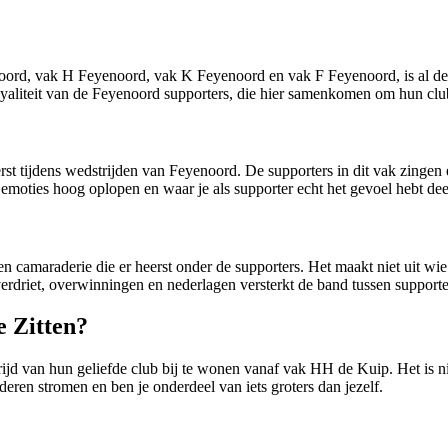
d, vak H Feyenoord, vak K Feyenoord en vak F Feyenoord, is al dece
oyaliteit van de Feyenoord supporters, die hier samenkomen om hun clu
rst tijdens wedstrijden van Feyenoord. De supporters in dit vak zingen
moties hoog oplopen en waar je als supporter echt het gevoel hebt deel 
en camaraderie die er heerst onder de supporters. Het maakt niet uit wie
verdriet, overwinningen en nederlagen versterkt de band tussen supporte
 Zitten?
jd van hun geliefde club bij te wonen vanaf vak HH de Kuip. Het is nie
deren stromen en ben je onderdeel van iets groters dan jezelf.