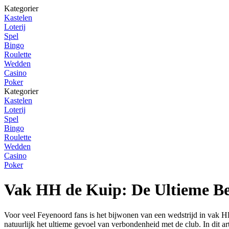
Kategorier
Kastelen
Loterij
Spel
Bingo
Roulette
Wedden
Casino
Poker
Kategorier
Kastelen
Loterij
Spel
Bingo
Roulette
Wedden
Casino
Poker
Vak HH de Kuip: De Ultieme Be
Voor veel Feyenoord fans is het bijwonen van een wedstrijd in vak HH
natuurlijk het ultieme gevoel van verbondenheid met de club. In dit a