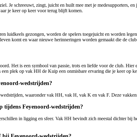
. Je schreeuwt, zingt, juicht en huilt mee met je medesupporters, en je 
aar je keer op keer voor terug blijft komen.
ren luidkeels gezongen, worden de spelers toegejuicht en worden lege
t leven komt en waar nieuwe herinneringen worden gemaakt die de club v
ord. Het is een symbool van passie, trots en liefde voor de club. Hier 
 is een plek op vak HH de Kuip een onmisbare ervaring die je keer op ke
yenoord-wedstrijden?
wedstrijden, waaronder vak HH, vak H, vak K en vak F. Deze vakken bie
ip tijdens Feyenoord-wedstrijden?
hillen in ligging en sfeer. Vak HH bevindt zich meestal dichter bij het
F bij Feyenoord-wedstrijden?