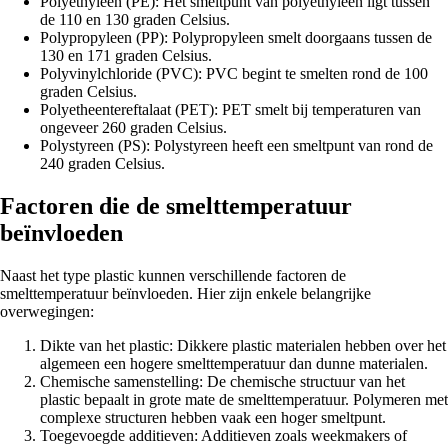
Polyethyleen (PE): Het smeltpunt van polyethyleen ligt tussen
de 110 en 130 graden Celsius.
Polypropyleen (PP): Polypropyleen smelt doorgaans tussen de
130 en 171 graden Celsius.
Polyvinylchloride (PVC): PVC begint te smelten rond de 100
graden Celsius.
Polyetheentereftalaat (PET): PET smelt bij temperaturen van
ongeveer 260 graden Celsius.
Polystyreen (PS): Polystyreen heeft een smeltpunt van rond de
240 graden Celsius.
Factoren die de smelttemperatuur
beïnvloeden
Naast het type plastic kunnen verschillende factoren de
smelttemperatuur beïnvloeden. Hier zijn enkele belangrijke
overwegingen:
Dikte van het plastic: Dikkere plastic materialen hebben over het
algemeen een hogere smelttemperatuur dan dunne materialen.
Chemische samenstelling: De chemische structuur van het
plastic bepaalt in grote mate de smelttemperatuur. Polymeren met
complexe structuren hebben vaak een hoger smeltpunt.
Toegevoegde additieven: Additieven zoals weekmakers of