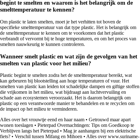
begint te smelten en waarom is het belangrijk om de
smelttemperatuur te kennen?
Om plastic te laten smelten, moet je het verhitten tot boven de
specifieke smelttemperatuur van dat type plastic. Het is belangrijk om
de smelttemperatuur te kennen om te voorkomen dat het plastic
verbrandt of vervormt bij te hoge temperaturen, en om het proces van
smelten nauwkeurig te kunnen controleren.
Wanneer smelt plastic en wat zijn de gevolgen van het
smelten van plastic voor het milieu?
Plastic begint te smelten zodra het de smelttemperatuur bereikt, wat
kan gebeuren bij blootstelling aan hoge temperaturen of vuur. Het
smelten van plastic kan leiden tot schadelijke dampen en giftige stoffen
die vrijkomen in het milieu, wat bijdraagt aan luchtvervuiling en
schade aan ecosystemen veroorzaakt. Het is daarom belangrijk om
plastic op een verantwoorde manier te behandelen en te recyclen om
de impact op het milieu te verminderen.
Alles over het vrouwtje eend en haar naam
•
Getrouwd maar apart
wonen toeslagen
•
Pieterpad Overnachtingen: Tips om Goedkoop te
Verblijven langs het Pieterpad
•
Mag je aanhangen bij een elektrische
fiets?
•
Verschil tussen Mifang en Mihoen
•
Alles over www.suriname-