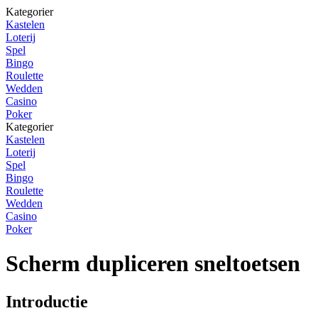
Kategorier
Kastelen
Loterij
Spel
Bingo
Roulette
Wedden
Casino
Poker
Kategorier
Kastelen
Loterij
Spel
Bingo
Roulette
Wedden
Casino
Poker
Scherm dupliceren sneltoetsen
Introductie