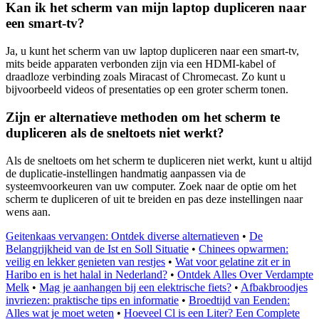
Kan ik het scherm van mijn laptop dupliceren naar
een smart-tv?
Ja, u kunt het scherm van uw laptop dupliceren naar een smart-tv,
mits beide apparaten verbonden zijn via een HDMI-kabel of
draadloze verbinding zoals Miracast of Chromecast. Zo kunt u
bijvoorbeeld videos of presentaties op een groter scherm tonen.
Zijn er alternatieve methoden om het scherm te
dupliceren als de sneltoets niet werkt?
Als de sneltoets om het scherm te dupliceren niet werkt, kunt u altijd
de duplicatie-instellingen handmatig aanpassen via de
systeemvoorkeuren van uw computer. Zoek naar de optie om het
scherm te dupliceren of uit te breiden en pas deze instellingen naar
wens aan.
Geitenkaas vervangen: Ontdek diverse alternatieven
•
De
Belangrijkheid van de Ist en Soll Situatie
•
Chinees opwarmen:
veilig en lekker genieten van restjes
•
Wat voor gelatine zit er in
Haribo en is het halal in Nederland?
•
Ontdek Alles Over Verdampte
Melk
•
Mag je aanhangen bij een elektrische fiets?
•
Afbakbroodjes
invriezen: praktische tips en informatie
•
Broedtijd van Eenden:
Alles wat je moet weten
•
Hoeveel Cl is een Liter? Een Complete