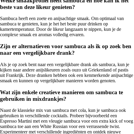
Welke smaakprofiel heeft sambuca en hoe kan ik het
beste van deze likeur genieten?
Sambuca heeft een zoete en anijsachtige smaak. Om optimaal van
sambuca te genieten, kun je het het beste puur drinken op
kamertemperatuur. Door de likeur langzaam te nippen, kun je de
complexe smaak en aromas volledig ervaren.
Zijn er alternatieven voor sambuca als ik op zoek ben
naar een vergelijkbare drank?
Als je op zoek bent naar een vergelijkbare drank als sambuca, kun je
kijken naar andere anijslikeuren zoals ouzo uit Griekenland of pastis
uit Frankrijk. Deze dranken hebben ook een kenmerkende anijsachtige
smaak en kunnen op vergelijkbare manieren worden genoten.
Wat zijn enkele creatieve manieren om sambuca te
gebruiken in mixdrankjes?
Naast de klassieke mix van sambuca met cola, kun je sambuca ook
gebruiken in verschillende cocktails. Probeer bijvoorbeeld een
Espresso Martini met een vleugje sambuca voor een extra kick of voeg
sambuca toe aan een White Russian voor een verrassende twist.
Experimenteer met verschillende ingrediënten en ontdek nieuwe