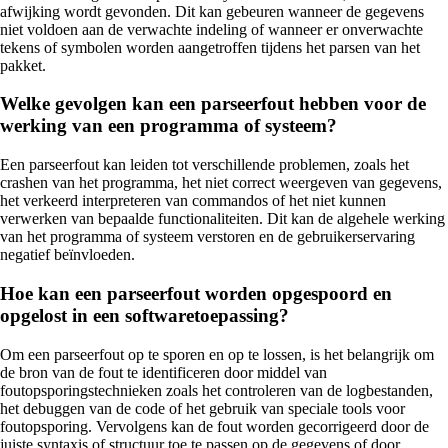
afwijking wordt gevonden. Dit kan gebeuren wanneer de gegevens
niet voldoen aan de verwachte indeling of wanneer er onverwachte
tekens of symbolen worden aangetroffen tijdens het parsen van het
pakket.
Welke gevolgen kan een parseerfout hebben voor de
werking van een programma of systeem?
Een parseerfout kan leiden tot verschillende problemen, zoals het
crashen van het programma, het niet correct weergeven van gegevens,
het verkeerd interpreteren van commandos of het niet kunnen
verwerken van bepaalde functionaliteiten. Dit kan de algehele werking
van het programma of systeem verstoren en de gebruikerservaring
negatief beïnvloeden.
Hoe kan een parseerfout worden opgespoord en
opgelost in een softwaretoepassing?
Om een parseerfout op te sporen en op te lossen, is het belangrijk om
de bron van de fout te identificeren door middel van
foutopsporingstechnieken zoals het controleren van de logbestanden,
het debuggen van de code of het gebruik van speciale tools voor
foutopsporing. Vervolgens kan de fout worden gecorrigeerd door de
juiste syntaxis of structuur toe te passen op de gegevens of door