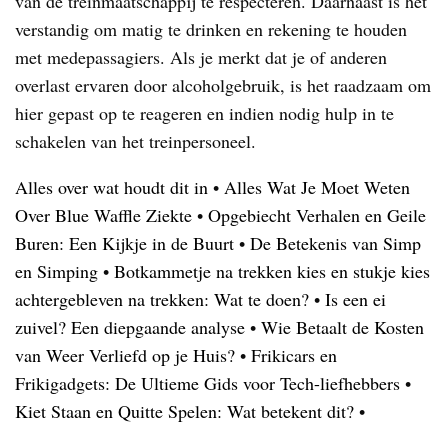
van de treinmaatschappij te respecteren. Daarnaast is het
verstandig om matig te drinken en rekening te houden
met medepassagiers. Als je merkt dat je of anderen
overlast ervaren door alcoholgebruik, is het raadzaam om
hier gepast op te reageren en indien nodig hulp in te
schakelen van het treinpersoneel.
Alles over wat houdt dit in
•
Alles Wat Je Moet Weten
Over Blue Waffle Ziekte
•
Opgebiecht Verhalen en Geile
Buren: Een Kijkje in de Buurt
•
De Betekenis van Simp
en Simping
•
Botkammetje na trekken kies en stukje kies
achtergebleven na trekken: Wat te doen?
•
Is een ei
zuivel? Een diepgaande analyse
•
Wie Betaalt de Kosten
van Weer Verliefd op je Huis?
•
Frikicars en
Frikigadgets: De Ultieme Gids voor Tech-liefhebbers
•
Kiet Staan en Quitte Spelen: Wat betekent dit?
•