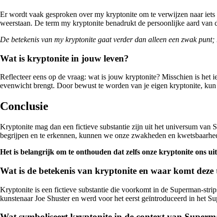
Er wordt vaak gesproken over my kryptonite om te verwijzen naar iets d
weerstaan. De term my kryptonite benadrukt de persoonlijke aard van 
De betekenis van my kryptonite gaat verder dan alleen een zwak punt; h
Wat is kryptonite in jouw leven?
Reflecteer eens op de vraag: wat is jouw kryptonite? Misschien is het ie
evenwicht brengt. Door bewust te worden van je eigen kryptonite, ku
Conclusie
Kryptonite mag dan een fictieve substantie zijn uit het universum van 
begrijpen en te erkennen, kunnen we onze zwakheden en kwetsbaarhe
Het is belangrijk om te onthouden dat zelfs onze kryptonite ons u
Wat is de betekenis van kryptonite en waar komt dez
Kryptonite is een fictieve substantie die voorkomt in de Superman-strip
kunstenaar Joe Shuster en werd voor het eerst geïntroduceerd in het Su
Wat symboliseert kryptonite in de context van Super