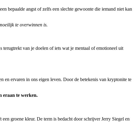
een bepaalde angst of zelfs een slechte gewoonte die iemand niet kan
oeilijk te overwinnen is.
s terugtrekt van je doelen of iets wat je mentaal of emotioneel uit
en en ervaren in ons eigen leven. Door de betekenis van kryptonite te
en eraan te werken.
 een groene kleur. De term is bedacht door schrijver Jerry Siegel en