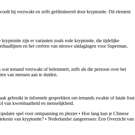
rdt hij verzwakt en zelfs geëlimineerd door kryptonite. Dit element
ptonite zijn er varianten zoals rode kryptonite, die tijdelijke
 verhaallijnen en het creëren van nieuwe uitdagingen voor Superman.
 wat iemand verzwakt of belemmert, zelfs als die persoon over het
nten van mensen aan te duiden.
aak gebruikt in informele gesprekken om iemands zwakte of fatale fout
ool van kwetsbaarheid en menselijkheid.
pulaire spel voor ontspanning en plezier
•
Hoe lang kun je Chinese
etekenis van kryptonite?
•
Nederlandse zangeressen: Een Overzicht van