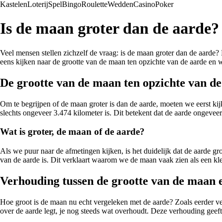
Kastelen
Loterij
Spel
Bingo
Roulette
Wedden
Casino
Poker
Is de maan groter dan de aarde?
Veel mensen stellen zichzelf de vraag: is de maan groter dan de aarde
eens kijken naar de grootte van de maan ten opzichte van de aarde en w
De grootte van de maan ten opzichte van de
Om te begrijpen of de maan groter is dan de aarde, moeten we eerst ki
slechts ongeveer 3.474 kilometer is. Dit betekent dat de aarde ongeveer
Wat is groter, de maan of de aarde?
Als we puur naar de afmetingen kijken, is het duidelijk dat de aarde grot
van de aarde is. Dit verklaart waarom we de maan vaak zien als een kle
Verhouding tussen de grootte van de maan 
Hoe groot is de maan nu echt vergeleken met de aarde? Zoals eerder ver
over de aarde legt, je nog steeds wat overhoudt. Deze verhouding geeft