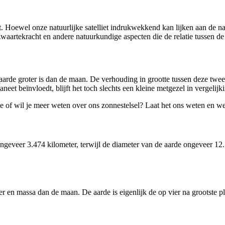
nt. Hoewel onze natuurlijke satelliet indrukwekkend kan lijken aan de na
 zwaartekracht en andere natuurkundige aspecten die de relatie tussen d
rde groter is dan de maan. De verhouding in grootte tussen deze twee h
neet beïnvloedt, blijft het toch slechts een kleine metgezel in vergelij
 of wil je meer weten over ons zonnestelsel? Laat het ons weten en we
ngeveer 3.474 kilometer, terwijl de diameter van de aarde ongeveer 12.7
r en massa dan de maan. De aarde is eigenlijk de op vier na grootste pla