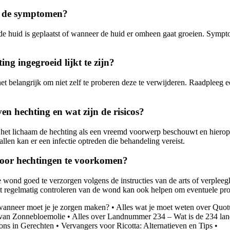
jn de symptomen?
de huid is geplaatst of wanneer de huid er omheen gaat groeien. Sympt
ng ingegroeid lijkt te zijn?
 het belangrijk om niet zelf te proberen deze te verwijderen. Raadpleeg 
n hechting en wat zijn de risicos?
het lichaam de hechting als een vreemd voorwerp beschouwt en hierop r
allen kan er een infectie optreden die behandeling vereist.
door hechtingen te voorkomen?
 wond goed te verzorgen volgens de instructies van de arts of verple
Het regelmatig controleren van de wond kan ook helpen om eventuele prob
 wanneer moet je je zorgen maken?
•
Alles wat je moet weten over Qu
 van Zonnebloemolie
•
Alles over Landnummer 234 – Wat is de 234 land
ons in Gerechten
•
Vervangers voor Ricotta: Alternatieven en Tips
•