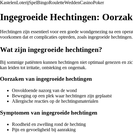
Kastelen
Loterij
Spel
Bingo
Roulette
Wedden
Casino
Poker
Ingegroeide Hechtingen: Oorza
Hechtingen zijn essentieel voor een goede wondgenezing na een operatie
voorkomen dat er complicaties optreden, zoals ingegroeide hechtingen.
Wat zijn ingegroeide hechtingen?
Bij sommige patiënten kunnen hechtingen niet optimaal genezen en zich
kan leiden tot irritatie, ontsteking en ongemak.
Oorzaken van ingegroeide hechtingen
Onvoldoende nazorg van de wond
Beweging op een plek waar hechtingen zijn geplaatst
Allergische reacties op de hechtingsmaterialen
Symptomen van ingegroeide hechtingen
Roodheid en zwelling rond de hechting
Pijn en gevoeligheid bij aanraking