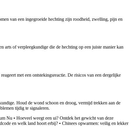
omen van een ingegroeide hechting zijn roodheid, zwelling, pijn en
een arts of verpleegkundige die de hechting op een juiste manier kan
eageert met een ontstekingsreactie. De risicos van een dergelijke
egkundige. Houd de wond schoon en droog, vermijd trekken aan de
lemen tijdig te signaleren.
otum Nu
•
Hoeveel weegt een ui? Ontdek het gewicht van deze
code en welk land hoort erbij?
•
Chinees opwarmen: veilig en lekker