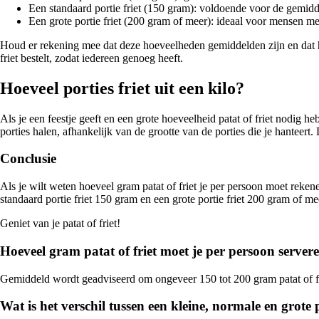
Een standaard portie friet (150 gram): voldoende voor de gemid
Een grote portie friet (200 gram of meer): ideaal voor mensen met
Houd er rekening mee dat deze hoeveelheden gemiddelden zijn en dat he
friet bestelt, zodat iedereen genoeg heeft.
Hoeveel porties friet uit een kilo?
Als je een feestje geeft en een grote hoeveelheid patat of friet nodig he
porties halen, afhankelijk van de grootte van de porties die je hanteert.
Conclusie
Als je wilt weten hoeveel gram patat of friet je per persoon moet reken
standaard portie friet 150 gram en een grote portie friet 200 gram of mee
Geniet van je patat of friet!
Hoeveel gram patat of friet moet je per persoon server
Gemiddeld wordt geadviseerd om ongeveer 150 tot 200 gram patat of fri
Wat is het verschil tussen een kleine, normale en grote p