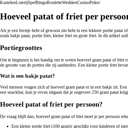
Kastelen
Loterij
Spel
Bingo
Roulette
Wedden
Casino
Poker
Hoeveel patat of friet per persoo
Als je een feestje hebt of gewoon zin hebt in een lekkere portie patat o
zoals bakje patat, portie friet, kleine friet en grote friet. In dit artike
Portiegroottes
Om te beginnen is het handig om te weten hoeveel gram patat of friet er
de grootte van de porties die zij aanbieden. Een kleine portie friet be
Wat is een bakje patat?
Veel mensen vragen zich af hoeveel gram patat er in een bakje zit. Een 
een snackbar, kun je ervan uitgaan dat je ongeveer 250 gram patat krijg
Hoeveel patat of friet per persoon?
De vraag blijft dan, hoeveel gram patat of friet moet je per persoon re
Een kleine portie friet (100 gram): geschikt voor kinderen of men