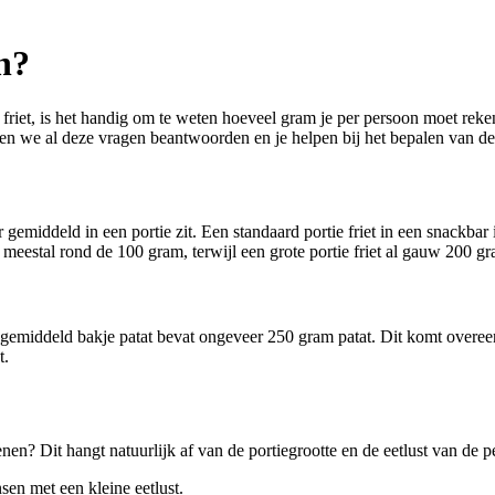
n?
f friet, is het handig om te weten hoeveel gram je per persoon moet reken
l zullen we al deze vragen beantwoorden en je helpen bij het bepalen van de
 gemiddeld in een portie zit. Een standaard portie friet in een snackba
vat meestal rond de 100 gram, terwijl een grote portie friet al gauw 200
gemiddeld bakje patat bevat ongeveer 250 gram patat. Dit komt overeen me
t.
kenen? Dit hangt natuurlijk af van de portiegrootte en de eetlust van de
sen met een kleine eetlust.