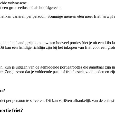
delde volwassene.
 een grote eetlust of als hoofdgerecht.
t kan variëren per persoon. Sommige mensen eten meer friet, terwijl a
bt, kan het handig zijn om te weten hoeveel porties friet je uit een kilo
 Dit kan een handige richtlijn zijn bij het inkopen van friet voor een gro
en, kun je uitgaan van de gemiddelde portiegroottes die gangbaar zijn i
r. Zorg ervoor dat je voldoende patat of friet bestelt, zodat iedereen zi
en?
et per persoon te serveren. Dit kan variëren afhankelijk van de eetlus
ortie friet?