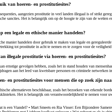
ik van hoeren- en prostitutiesites?
sequenties, aangezien prostitutie in veel landen illegaal is of strikt ge
dische sancties. Het is belangrijk om op de hoogte te zijn van de wetten 
p een legale en ethische manier handelen?
sche manier handelen door gebruik te maken van legale en gereguleerde 
rekking tot prostitutie in acht te nemen en te zorgen voor de veiligheid
illegale prostitutie via hoeren- en prostitutiesites?
tes kan ernstige gevolgen hebben, zoals het in stand houden van mensen
bijdragen aan het leed van kwetsbare personen en criminele netwerken i
n- en prostitutiesites voor mensen die op zoek zijn naa
ethische alternatieven beschikbaar, zoals het bezoeken van erkende bor
klinieken. Het is belangrijk om verantwoordelijkheid te nemen voor uw k
at is een Viandel?
•
Mart Smeets en Ria Visser: Een Bijzondere Samen
•
Problemen met Liebherr koelkast oplossen
•
Wat gebeurt er als je chi