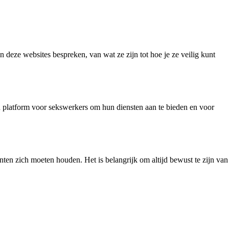
 van deze websites bespreken, van wat ze zijn tot hoe je ze veilig kunt
en platform voor sekswerkers om hun diensten aan te bieden en voor
anten zich moeten houden. Het is belangrijk om altijd bewust te zijn van