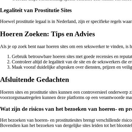
Legaliteit van Prostitutie Sites
Hoewel prostitutie legaal is in Nederland, zijn er specifieke regels wa
Hoeren Zoeken: Tips en Advies
Als je op zoek bent naar hoeren sites om een sekswerker te vinden, is h
Gebruik betrouwbare hoeren sites met goede recensies en reputat
Controleer altijd de legaliteit van de site en de sekswerkers die e
Maak vooraf duidelijke afspraken over diensten, prijzen en veili
Afsluitende Gedachten
Hoeren sites en prostitutie sites kunnen een controversieel onderwerp z
voorzorgsmaatregelen kunnen deze platforms op een verantwoorde man
Wat zijn de risicos van het bezoeken van hoeren- en pros
Het bezoeken van hoeren- en prostitutiesites brengt verschillende risicos
Bovendien kan het bezoeken van dergelijke sites leiden tot het blootste