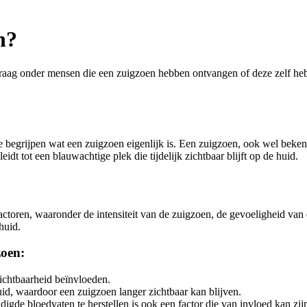
n?
raag onder mensen die een zuigzoen hebben ontvangen of deze zelf hebbe
 begrijpen wat een zuigzoen eigenlijk is. Een zuigzoen, ook wel bekend 
dt tot een blauwachtige plek die tijdelijk zichtbaar blijft op de huid.
actoren, waaronder de intensiteit van de zuigzoen, de gevoeligheid van
huid.
zoen:
ichtbaarheid beïnvloeden.
, waardoor een zuigzoen langer zichtbaar kan blijven.
de bloedvaten te herstellen is ook een factor die van invloed kan zij