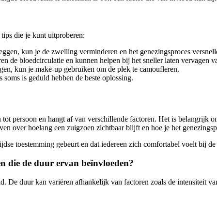
tips die je kunt uitproberen:
leggen, kun je de zwelling verminderen en het genezingsproces versnell
n de bloedcirculatie en kunnen helpen bij het sneller laten vervagen v
rgen, kun je make-up gebruiken om de plek te camoufleren.
us soms is geduld hebben de beste oplossing.
n tot persoon en hangt af van verschillende factoren. Het is belangrijk
even over hoelang een zuigzoen zichtbaar blijft en hoe je het genezingsp
jdse toestemming gebeurt en dat iedereen zich comfortabel voelt bij de
ren die de duur ervan beïnvloeden?
d. De duur kan variëren afhankelijk van factoren zoals de intensiteit v