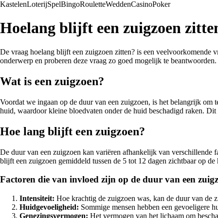
Kastelen
Loterij
Spel
Bingo
Roulette
Wedden
Casino
Poker
Hoelang blijft een zuigzoen zitte
De vraag hoelang blijft een zuigzoen zitten? is een veelvoorkomende v
onderwerp en proberen deze vraag zo goed mogelijk te beantwoorden.
Wat is een zuigzoen?
Voordat we ingaan op de duur van een zuigzoen, is het belangrijk om te
huid, waardoor kleine bloedvaten onder de huid beschadigd raken. Dit lei
Hoe lang blijft een zuigzoen?
De duur van een zuigzoen kan variëren afhankelijk van verschillende f
blijft een zuigzoen gemiddeld tussen de 5 tot 12 dagen zichtbaar op de 
Factoren die van invloed zijn op de duur van een zuig
Intensiteit:
Hoe krachtig de zuigzoen was, kan de duur van de z
Huidgevoeligheid:
Sommige mensen hebben een gevoeligere huid
Genezingsvermogen:
Het vermogen van het lichaam om beschadig