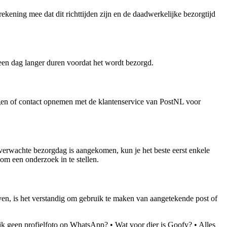
ening mee dat dit richttijden zijn en de daadwerkelijke bezorgtijd
k een dag langer duren voordat het wordt bezorgd.
legen of contact opnemen met de klantenservice van PostNL voor
 verwachte bezorgdag is aangekomen, kun je het beste eerst enkele
om een onderzoek in te stellen.
ven, is het verstandig om gebruik te maken van aangetekende post of
ik geen profielfoto op WhatsApp?
•
Wat voor dier is Goofy?
•
Alles