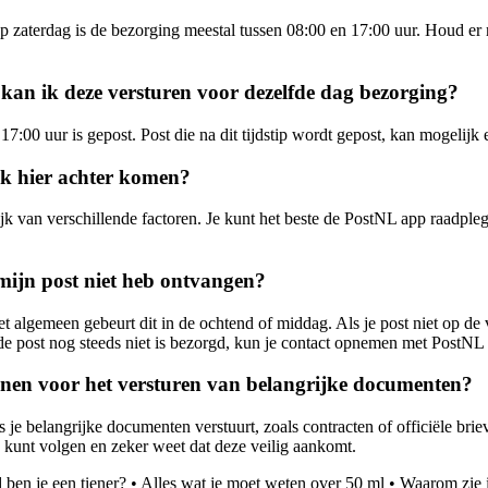
aterdag is de bezorging meestal tussen 08:00 en 17:00 uur. Houd er rek
 kan ik deze versturen voor dezelfde dag bezorging?
17:00 uur is gepost. Post die na dit tijdstip wordt gepost, kan mogelij
ik hier achter komen?
lijk van verschillende factoren. Je kunt het beste de PostNL app raadp
mijn post niet heb ontvangen?
t algemeen gebeurt dit in de ochtend of middag. Als je post niet op de
e post nog steeds niet is bezorgd, kun je contact opnemen met PostNL 
lijnen voor het versturen van belangrijke documenten?
e belangrijke documenten verstuurt, zoals contracten of officiële brie
 kunt volgen en zeker weet dat deze veilig aankomt.
 ben je een tiener?
•
Alles wat je moet weten over 50 ml
•
Waarom zie 