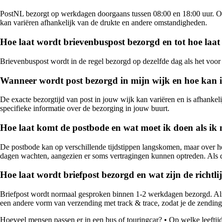
PostNL bezorgt op werkdagen doorgaans tussen 08:00 en 18:00 uur. Op z
kan variëren afhankelijk van de drukte en andere omstandigheden.
Hoe laat wordt brievenbuspost bezorgd en tot hoe laat
Brievenbuspost wordt in de regel bezorgd op dezelfde dag als het voor 
Wanneer wordt post bezorgd in mijn wijk en hoe kan 
De exacte bezorgtijd van post in jouw wijk kan variëren en is afhanke
specifieke informatie over de bezorging in jouw buurt.
Hoe laat komt de postbode en wat moet ik doen als ik 
De postbode kan op verschillende tijdstippen langskomen, maar over he
dagen wachten, aangezien er soms vertragingen kunnen optreden. Als d
Hoe laat wordt briefpost bezorgd en wat zijn de richt
Briefpost wordt normaal gesproken binnen 1-2 werkdagen bezorgd. Als j
een andere vorm van verzending met track & trace, zodat je de zending
Hoeveel mensen passen er in een bus of touringcar?
•
Op welke leeftijd