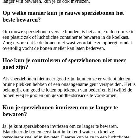
langer wilt bewaren, kun je ze ook invriezen.
Op welke manier kun je rauwe sperziebonen het
beste bewaren?
Om rauwe sperziebonen vers te houden, is het aan te raden om ze in
een plastic zak of luchtdichte container te bewaren in de koelkast.
Zorg ervoor dat je de bonen niet wast voordat je ze opbergt, omdat
overtollig vocht de bonen sneller kan laten bederven.
Hoe kun je controleren of sperziebonen niet meer
goed zijn?
Als sperziebonen niet meer goed zijn, kunnen ze er verlept uitzien,
bruine plekken hebben of een onaangename geur verspreiden. Het is
belangrijk om goed te letten op tekenen van bederf en bij twijfel de
bonen weg te gooien om gezondheidsrisicos te voorkomen.
Kun je sperziebonen invriezen om ze langer te
bewaren?
Ja, je kunt sperziebonen invriezen om ze langer te bewaren.
Blancheer de bonen eerst kort in kokend water en koel ze
vervolgens snel af in ijswater. Daarna kun je ze in een luchtdichte