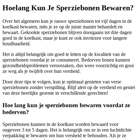
Hoelang Kun Je Sperziebonen Bewaren?
Over het algemeen kun je rauwe sperziebonen tot vijf dagen in de
koelkast bewaren, mits je ze op de juiste manier behandelt en
bewaart. Gekookte sperziebonen blijven doorgaans tot drie dagen
goed in de koelkast, maar je kunt ze ook invriezen voor langere
houdbaarheid.
Het is altijd belangrijk om goed te letten op de kwaliteit van de
sperziebonen voordat je ze consumeert. Bedorven bonen kunnen
gezondheidsproblemen veroorzaken, dus wees voorzichtig en gooi
ze weg als je twijfelt over hun versheid.
Door deze tips te volgen, kun je optimaal genieten van verse
sperziebonen zonder verspilling. Blijf alert op de versheid en geniet
van deze heerlijke groente in verschillende gerechten!
Hoe lang kun je sperziebonen bewaren voordat ze
bederven?
Sperziebonen kunnen in de koelkast worden bewaard voor
ongeveer 3 tot 5 dagen. Het is belangrijk om ze in een luchtdichte
verpakking te bewaren om hun versheid te behouden. Als je ze