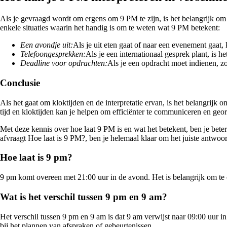
Als je gevraagd wordt om ergens om 9 PM te zijn, is het belangrijk om de 
enkele situaties waarin het handig is om te weten wat 9 PM betekent:
Een avondje uit:
Als je uit eten gaat of naar een evenement gaat,
Telefoongesprekken:
Als je een internationaal gesprek plant, is h
Deadline voor opdrachten:
Als je een opdracht moet indienen, zo
Conclusie
Als het gaat om kloktijden en de interpretatie ervan, is het belangrijk
tijd en kloktijden kan je helpen om efficiënter te communiceren en geor
Met deze kennis over hoe laat 9 PM is en wat het betekent, ben je beter 
afvraagt Hoe laat is 9 PM?, ben je helemaal klaar om het juiste antwoo
Hoe laat is 9 pm?
9 pm komt overeen met 21:00 uur in de avond. Het is belangrijk om te
Wat is het verschil tussen 9 pm en 9 am?
Het verschil tussen 9 pm en 9 am is dat 9 am verwijst naar 09:00 uur i
bij het plannen van afspraken of gebeurtenissen.