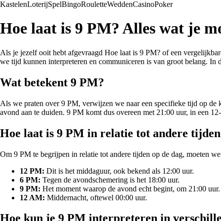
Kastelen
Loterij
Spel
Bingo
Roulette
Wedden
Casino
Poker
Hoe laat is 9 PM? Alles wat je m
Als je jezelf ooit hebt afgevraagd Hoe laat is 9 PM? of een vergelijkbar
we tijd kunnen interpreteren en communiceren is van groot belang. In di
Wat betekent 9 PM?
Als we praten over 9 PM, verwijzen we naar een specifieke tijd op de 
avond aan te duiden. 9 PM komt dus overeen met 21:00 uur, in een 12-
Hoe laat is 9 PM in relatie tot andere tijde
Om 9 PM te begrijpen in relatie tot andere tijden op de dag, moeten we 
12 PM:
Dit is het middaguur, ook bekend als 12:00 uur.
6 PM:
Tegen de avondschemering is het 18:00 uur.
9 PM:
Het moment waarop de avond echt begint, om 21:00 uur.
12 AM:
Middernacht, oftewel 00:00 uur.
Hoe kun je 9 PM interpreteren in verschille