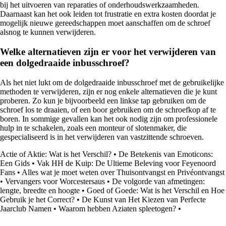
bij het uitvoeren van reparaties of onderhoudswerkzaamheden.
Daarnaast kan het ook leiden tot frustratie en extra kosten doordat je
mogelijk nieuwe gereedschappen moet aanschaffen om de schroef
alsnog te kunnen verwijderen.
Welke alternatieven zijn er voor het verwijderen van
een dolgedraaide inbusschroef?
Als het niet lukt om de dolgedraaide inbusschroef met de gebruikelijke
methoden te verwijderen, zijn er nog enkele alternatieven die je kunt
proberen. Zo kun je bijvoorbeeld een linkse tap gebruiken om de
schroef los te draaien, of een boor gebruiken om de schroefkop af te
boren. In sommige gevallen kan het ook nodig zijn om professionele
hulp in te schakelen, zoals een monteur of slotenmaker, die
gespecialiseerd is in het verwijderen van vastzittende schroeven.
Actie of Aktie: Wat is het Verschil?
•
De Betekenis van Emoticons:
Een Gids
•
Vak HH de Kuip: De Ultieme Beleving voor Feyenoord
Fans
•
Alles wat je moet weten over Thuisontvangst en Privéontvangst
•
Vervangers voor Worcestersaus
•
De volgorde van afmetingen:
lengte, breedte en hoogte
•
Goed of Goede: Wat is het Verschil en Hoe
Gebruik je het Correct?
•
De Kunst van Het Kiezen van Perfecte
Jaarclub Namen
•
Waarom hebben Aziaten spleetogen?
•