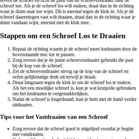
boven de schroef en richt de punt van de schroevendraaier naar de
schroef toe. Als je de schroef los wilt maken, draai dan in de richting
waar je duim naar toe wijst. Dit is meestal tegen de klok in. Als je de
schroef daarentegen vast wilt draaien, draai dan in de richting waar je
duim vandaan wijst, meestal met de klok mee.
Stappen om een Schroef Los te Draaien
Bepaal de richting waarin je de schroef moet losdraaien door de
bovenstaande truc toe te passen.
Zorg ervoor dat je de juiste schroevendraaier gebruikt die past
bij de kop van de schroef.
Zet de schroevendraaier stevig op de kop van de schroef en
oefen gelijkmatige druk uit terwijl je draait.
Draai langzaam tegen de klok in om de schroef los te maken.
Als het een moeilijke schroef is, kun je wat kruipolie gebruiken
om het losdraaien te vergemakkelijken.
Nadat de schroef is losgedraaid, kun je hem met de hand verder
uitdraaien.
Tips voor het Vastdraaien van een Schroef
Zorg ervoor dat de schroef goed is uitgelijnd voordat je begint
met vastdraaien.