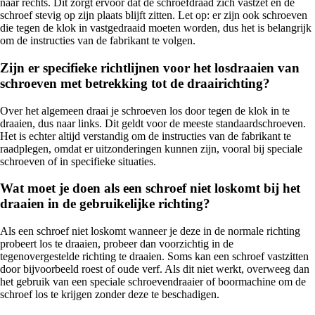
naar rechts. Dit zorgt ervoor dat de schroefdraad zich vastzet en de
schroef stevig op zijn plaats blijft zitten. Let op: er zijn ook schroeven
die tegen de klok in vastgedraaid moeten worden, dus het is belangrijk
om de instructies van de fabrikant te volgen.
Zijn er specifieke richtlijnen voor het losdraaien van
schroeven met betrekking tot de draairichting?
Over het algemeen draai je schroeven los door tegen de klok in te
draaien, dus naar links. Dit geldt voor de meeste standaardschroeven.
Het is echter altijd verstandig om de instructies van de fabrikant te
raadplegen, omdat er uitzonderingen kunnen zijn, vooral bij speciale
schroeven of in specifieke situaties.
Wat moet je doen als een schroef niet loskomt bij het
draaien in de gebruikelijke richting?
Als een schroef niet loskomt wanneer je deze in de normale richting
probeert los te draaien, probeer dan voorzichtig in de
tegenovergestelde richting te draaien. Soms kan een schroef vastzitten
door bijvoorbeeld roest of oude verf. Als dit niet werkt, overweeg dan
het gebruik van een speciale schroevendraaier of boormachine om de
schroef los te krijgen zonder deze te beschadigen.