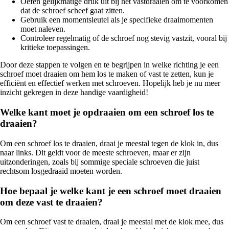
Oefen gelijkmatige druk uit bij het vastdraaien om te voorkomen
dat de schroef scheef gaat zitten.
Gebruik een momentsleutel als je specifieke draaimomenten
moet naleven.
Controleer regelmatig of de schroef nog stevig vastzit, vooral bij
kritieke toepassingen.
Door deze stappen te volgen en te begrijpen in welke richting je een
schroef moet draaien om hem los te maken of vast te zetten, kun je
efficiënt en effectief werken met schroeven. Hopelijk heb je nu meer
inzicht gekregen in deze handige vaardigheid!
Welke kant moet je opdraaien om een schroef los te
draaien?
Om een schroef los te draaien, draai je meestal tegen de klok in, dus
naar links. Dit geldt voor de meeste schroeven, maar er zijn
uitzonderingen, zoals bij sommige speciale schroeven die juist
rechtsom losgedraaid moeten worden.
Hoe bepaal je welke kant je een schroef moet draaien
om deze vast te draaien?
Om een schroef vast te draaien, draai je meestal met de klok mee, dus