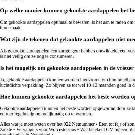
Op welke manier kunnen gekookte aardappelen het b
Om gekookte aardappelen optimaal te bewaren, is het aan te raden om z
hun smaak.
Wat zijn de tekenen dat gekookte aardappelen niet mee
Als gekookte aardappelen een zurige geur hebben ontwikkeld, een veran
is niet veilig om ze nog te consumeren.
Is het mogelijk om gekookte aardappelen in de vriezer
Ja, gekookte aardappelen kunnen worden ingevroren om hun houdbaarhei
luchtdichte verpakking. Zo blijven ze tot wel 10-12 maanden goed in de
Hoe kunnen gekookte aardappelen het beste worden
Gekookte aardappelen kunnen het beste worden opgewarmd door ze lang
en roer regelmatig om gelijkmatig op te warmen.
Alles wat je moet weten over het 022 Netnummer
•
Eten tot fajr of z
Ziekte
•
Vervangers voor Worcestersaus
•
Wat betekent OV bij een fil
groothandels in Nederland
•