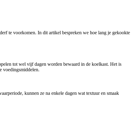
derf te voorkomen. In dit artikel bespreken we hoe lang je gekookte
elen tot wel vijf dagen worden bewaard in de koelkast. Het is
ere voedingsmiddelen.
ewaarperiode, kunnen ze na enkele dagen wat textuur en smaak