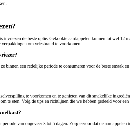
ken.
ezen?
s invriezen de beste optie. Gekookte aardappelen kunnen tot wel 12 ma
ige verpakkingen om vriesbrand te voorkomen.
riezer?
om ze binnen een redelijke periode te consumeren voor de beste smaak e
lverspilling te voorkomen en te genieten van dit smakelijke ingrediën
n om te eten. Volg de tips en richtlijnen die we hebben gedeeld voor e
koelkast?
periode van ongeveer 3 tot 5 dagen. Zorg ervoor dat de aardappelen 