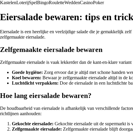
Kastelen
Loterij
Spel
Bingo
Roulette
Wedden
Casino
Poker
Eiersalade bewaren: tips en tric
Eiersalade is een heerlijke en veelzijdige salade die je gemakkelijk ze
zelfgemaakte eiersalade.
Zelfgemaakte eiersalade bewaren
Zelfgemaakte eiersalade is vaak lekkerder dan de kant-en-klare variant 
Goede hygiëne:
Zorg ervoor dat je altijd met schone handen we
Koel bewaren:
Bewaar je zelfgemaakte eiersalade altijd in de k
Luchtdicht verpakken:
Doe de eiersalade in een luchtdichte bak 
Hoe lang eiersalade bewaren?
De houdbaarheid van eiersalade is afhankelijk van verschillende facto
richtlijnen aanhouden:
Gekochte eiersalade:
Gekochte eiersalade uit de supermarkt is 
Zelfgemaakte eiersalade:
Zelfgemaakte eiersalade blijft doorgaa