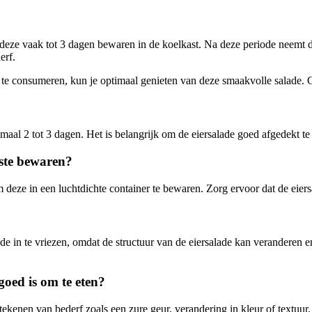
e deze vaak tot 3 dagen bewaren in de koelkast. Na deze periode neemt d
erf.
ig te consumeren, kun je optimaal genieten van deze smaakvolle salade. 
aal 2 tot 3 dagen. Het is belangrijk om de eiersalade goed afgedekt 
este bewaren?
 deze in een luchtdichte container te bewaren. Zorg ervoor dat de eier
e in te vriezen, omdat de structuur van de eiersalade kan veranderen e
goed is om te eten?
 tekenen van bederf zoals een zure geur, verandering in kleur of textuur,