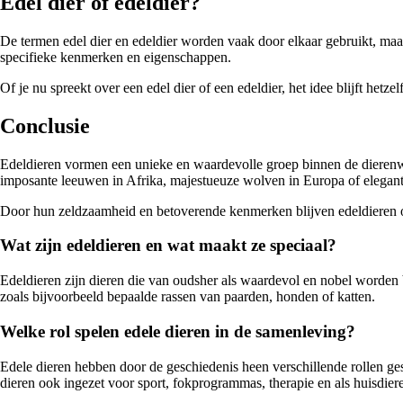
Edel dier of edeldier?
De termen edel dier en edeldier worden vaak door elkaar gebruikt, maa
specifieke kenmerken en eigenschappen.
Of je nu spreekt over een edel dier of een edeldier, het idee blijft het
Conclusie
Edeldieren vormen een unieke en waardevolle groep binnen de dierenw
imposante leeuwen in Afrika, majestueuze wolven in Europa of elegant
Door hun zeldzaamheid en betoverende kenmerken blijven edeldieren on
Wat zijn edeldieren en wat maakt ze speciaal?
Edeldieren zijn dieren die van oudsher als waardevol en nobel worde
zoals bijvoorbeeld bepaalde rassen van paarden, honden of katten.
Welke rol spelen edele dieren in de samenleving?
Edele dieren hebben door de geschiedenis heen verschillende rollen g
dieren ook ingezet voor sport, fokprogrammas, therapie en als huisdier