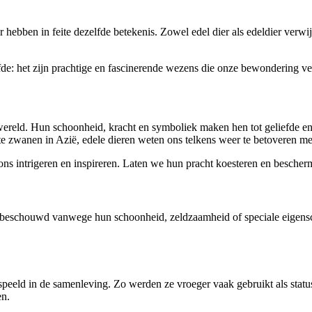
r hebben in feite dezelfde betekenis. Zowel edel dier als edeldier ve
zelfde: het zijn prachtige en fascinerende wezens die onze bewondering v
ereld. Hun schoonheid, kracht en symboliek maken hen tot geliefde e
e zwanen in Azië, edele dieren weten ons telkens weer te betoveren m
s intrigeren en inspireren. Laten we hun pracht koesteren en bescher
n beschouwd vanwege hun schoonheid, zeldzaamheid of speciale eigensc
espeeld in de samenleving. Zo werden ze vroeger vaak gebruikt als sta
en.