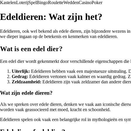
Kastelen
Loterij
Spel
Bingo
Roulette
Wedden
Casino
Poker
Edeldieren: Wat zijn het?
Edeldieren, ook wel bekend als edele dieren, zijn bijzondere wezens in
we dieper ingaan op de betekenis en kenmerken van edeldieren.
Wat is een edel dier?
Een edel dier wordt gekenmerkt door verschillende eigenschappen die
Uiterlijk:
Edeldieren hebben vaak een majestueuze uitstraling. D
Gedrag:
Edeldieren vertonen vaak kalmer en waardig gedrag. Ze 
Zeldzaamheid:
Edeldieren zijn vaak zeldzamer dan andere diers
Wat zijn edele dieren?
Als we spreken over edele dieren, denken we vaak aan iconische diersoo
worden vaak geassocieerd met moed, kracht en schoonheid.
Edeldieren spelen ook vaak een belangrijke rol in mythologieën en s