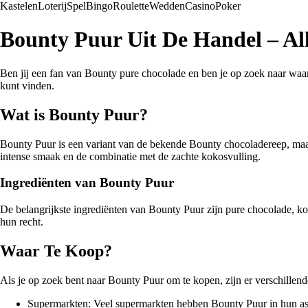
Kastelen
Loterij
Spel
Bingo
Roulette
Wedden
Casino
Poker
Bounty Puur Uit De Handel – Al
Ben jij een fan van Bounty pure chocolade en ben je op zoek naar waar 
kunt vinden.
Wat is Bounty Puur?
Bounty Puur is een variant van de bekende Bounty chocoladereep, maar
intense smaak en de combinatie met de zachte kokosvulling.
Ingrediënten van Bounty Puur
De belangrijkste ingrediënten van Bounty Puur zijn pure chocolade, k
hun recht.
Waar Te Koop?
Als je op zoek bent naar Bounty Puur om te kopen, zijn er verschillend
Supermarkten: Veel supermarkten hebben Bounty Puur in hun ass