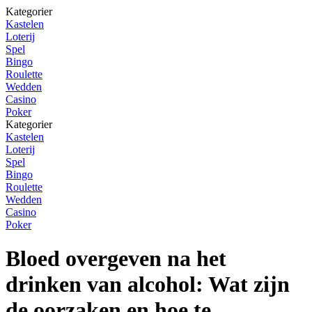
Kategorier
Kastelen
Loterij
Spel
Bingo
Roulette
Wedden
Casino
Poker
Kategorier
Kastelen
Loterij
Spel
Bingo
Roulette
Wedden
Casino
Poker
Bloed overgeven na het
drinken van alcohol: Wat zijn
de oorzaken en hoe te