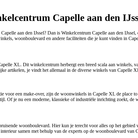
nkelcentrum Capelle aan den IJss
Capelle aan den IJssel? Dan is Winkelcentrum Capelle aan den IJssel,
winkels, woonboulevard en andere faciliteiten die je kunt vinden in Cap
 Capelle XL. Dit winkelcentrum herbergt een breed scala aan winkels, v
ke artikelen, je vindt het allemaal in de diverse winkels van Capelle X
atie voor een make-over, zijn de woonwinkels in Capelle XL de place to
tijl. Of je nu een moderne, klassieke of industriële inrichting zoekt, 
ruisende woonboulevard. Hier kun je terecht voor alles op het gebied 
e interieur samen met behulp van de experts op de woonboulevard van C