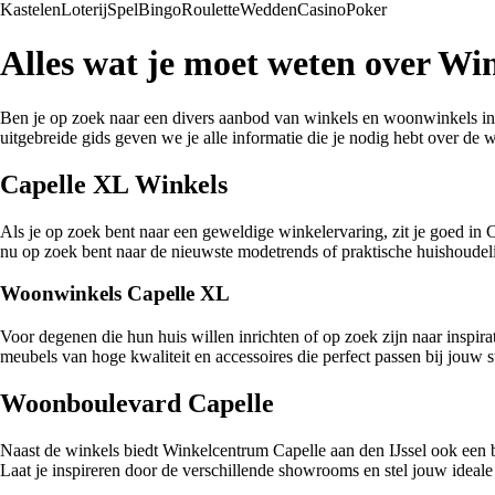
Kastelen
Loterij
Spel
Bingo
Roulette
Wedden
Casino
Poker
Alles wat je moet weten over Wi
Ben je op zoek naar een divers aanbod van winkels en woonwinkels in 
uitgebreide gids geven we je alle informatie die je nodig hebt over de 
Capelle XL Winkels
Als je op zoek bent naar een geweldige winkelervaring, zit je goed in
nu op zoek bent naar de nieuwste modetrends of praktische huishoudelij
Woonwinkels Capelle XL
Voor degenen die hun huis willen inrichten of op zoek zijn naar inspir
meubels van hoge kwaliteit en accessoires die perfect passen bij jouw s
Woonboulevard Capelle
Naast de winkels biedt Winkelcentrum Capelle aan den IJssel ook een b
Laat je inspireren door de verschillende showrooms en stel jouw ideal