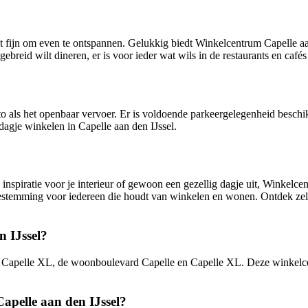
t fijn om even te ontspannen. Gelukkig biedt Winkelcentrum Capelle aa
tgebreid wilt dineren, er is voor ieder wat wils in de restaurants en caf
als het openbaar vervoer. Er is voldoende parkeergelegenheid beschikb
agje winkelen in Capelle aan den IJssel.
inspiratie voor je interieur of gewoon een gezellig dagje uit, Winkelce
temming voor iedereen die houdt van winkelen en wonen. Ontdek zelf 
n IJssel?
ere Capelle XL, de woonboulevard Capelle en Capelle XL. Deze winkelc
apelle aan den IJssel?