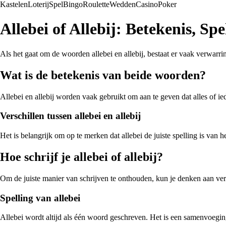
Kastelen
Loterij
Spel
Bingo
Roulette
Wedden
Casino
Poker
Allebei of Allebij: Betekenis, Sp
Als het gaat om de woorden allebei en allebij, bestaat er vaak verwarri
Wat is de betekenis van beide woorden?
Allebei en allebij worden vaak gebruikt om aan te geven dat alles of 
Verschillen tussen allebei en allebij
Het is belangrijk om op te merken dat allebei de juiste spelling is van
Hoe schrijf je allebei of allebij?
Om de juiste manier van schrijven te onthouden, kun je denken aan verge
Spelling van allebei
Allebei wordt altijd als één woord geschreven. Het is een samenvoeging