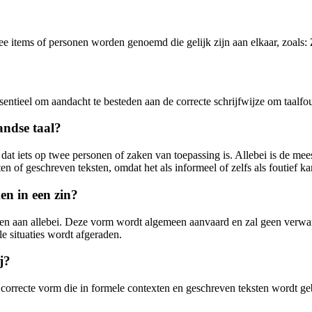
wee items of personen worden genoemd die gelijk zijn aan elkaar, zoals
s essentieel om aandacht te besteden aan de correcte schrijfwijze om taal
landse taal?
t iets op twee personen of zaken van toepassing is. Allebei is de meest
en of geschreven teksten, omdat het als informeel of zelfs als foutief
en in een zin?
 geven aan allebei. Deze vorm wordt algemeen aanvaard en zal geen verwa
le situaties wordt afgeraden.
j?
n correcte vorm die in formele contexten en geschreven teksten wordt ge